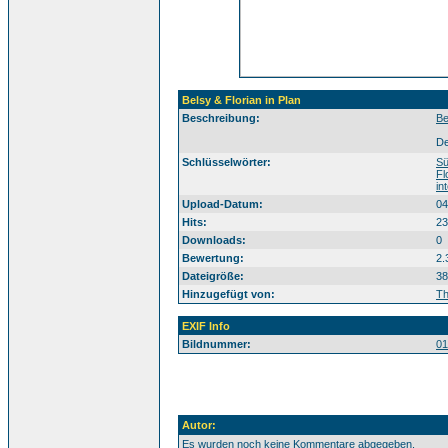
Belsy & Florian in Plan
Beschreibung:
Be
De
Südtirol Alto
Schlüsselwörter:
Sü
Fl
in
Upload-Datum:
04
Hits:
23
Downloads:
0
Bewertung:
2.
Dateigröße:
38
Hinzugefügt von:
T
EXIF Info
Bildnummer:
01
Autor:
Es wurden noch keine Kommentare abgegeben.