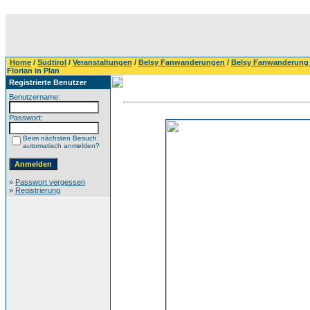
Home
/
Südtirol
/
Veranstaltungen
/
Belsy Fanwanderungen
/
Belsy Fanwanderung 
Florian in Plan
Registrierte Benutzer
Benutzername:
Passwort:
Beim nächsten Besuch
automatisch anmelden?
»
Passwort vergessen
»
Registrierung