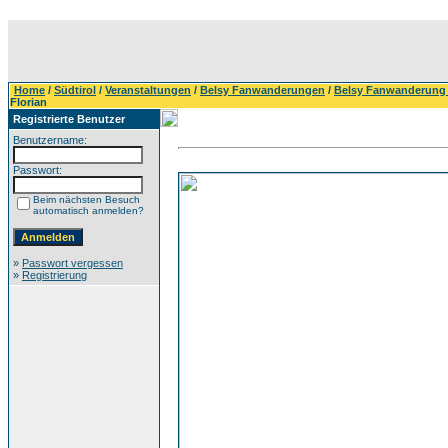
Home
/
Südtirol
/
Veranstaltungen
/
Belsy Fanwanderungen
/
Belsy Fanwanderung 
Florian
Registrierte Benutzer
Benutzername:
Passwort:
Beim nächsten Besuch
automatisch anmelden?
»
Passwort vergessen
»
Registrierung