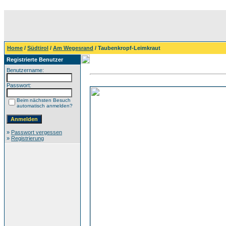
Home
/
Südtirol
/
Am Wegesrand
/ Taubenkropf-Leimkraut
Registrierte Benutzer
Benutzername:
Passwort:
Beim nächsten Besuch
automatisch anmelden?
»
Passwort vergessen
»
Registrierung