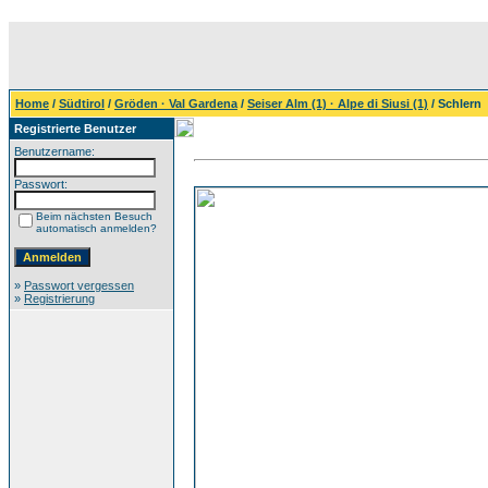
Home
/
Südtirol
/
Gröden · Val Gardena
/
Seiser Alm (1) · Alpe di Siusi (1)
/ Schlern
Registrierte Benutzer
Benutzername:
Passwort:
Beim nächsten Besuch
automatisch anmelden?
»
Passwort vergessen
»
Registrierung