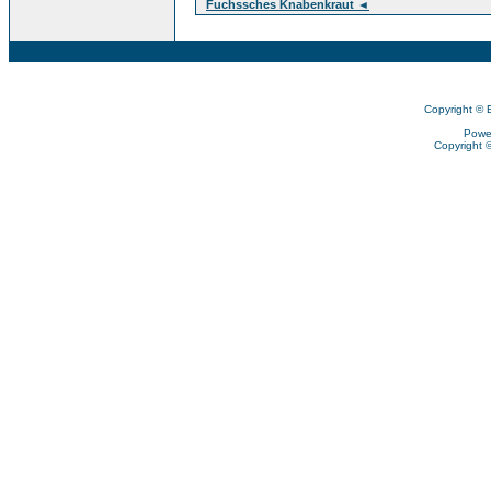
Fuchssches Knabenkraut ◄
Copyright © 
Powe
Copyright