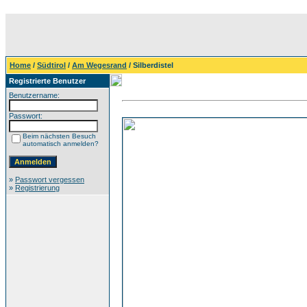
Home
/
Südtirol
/
Am Wegesrand
/ Silberdistel
Registrierte Benutzer
Benutzername:
Passwort:
Beim nächsten Besuch
automatisch anmelden?
»
Passwort vergessen
»
Registrierung