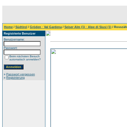
Home
/
Südtirol
/
Gröden · Val Gardena
/
Seiser Alm (1) · Alpe di Siusi (1)
/ Rosszä
Registrierte Benutzer
Benutzername:
Passwort:
Beim nächsten Besuch
automatisch anmelden?
»
Passwort vergessen
»
Registrierung