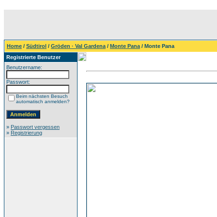
Home
/
Südtirol
/
Gröden · Val Gardena
/
Monte Pana
/ Monte Pana
Registrierte Benutzer
Benutzername:
Passwort:
Beim nächsten Besuch
automatisch anmelden?
»
Passwort vergessen
»
Registrierung