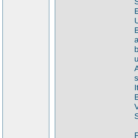
S
E
U
B
a
b
u
s
I
B
V
S