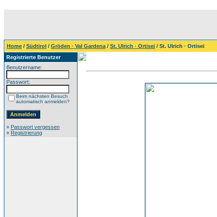
Home
/
Südtirol
/
Gröden · Val Gardena
/
St. Ulrich · Ortisei
/ St. Ulrich · Ortisei
Registrierte Benutzer
Benutzername:
Passwort:
Beim nächsten Besuch
automatisch anmelden?
»
Passwort vergessen
»
Registrierung