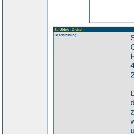
St. Ulrich · Ortisei
Beschreibung:
S
O
H
2
u