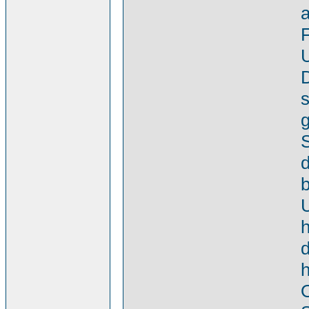
F
U
D
s
g
d
b
h
d
h
O