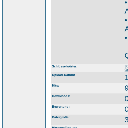
•
•
A
•
Q
Südti
Gherd
Schlüsselwörter:
Sü
Or
Upload-Datum:
Hits:
Downloads:
Bewertung:
0
Dateigröße:
Hinzugefügt von: