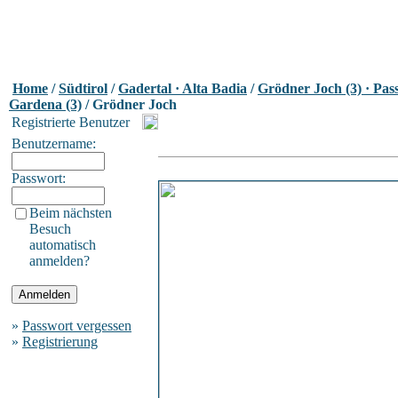
Home
/
Südtirol
/
Gadertal · Alta Badia
/
Grödner Joch (3) · Pas
Gardena (3)
/ Grödner Joch
Registrierte Benutzer
Benutzername:
Passwort:
Beim nächsten
Besuch
automatisch
anmelden?
»
Passwort vergessen
»
Registrierung