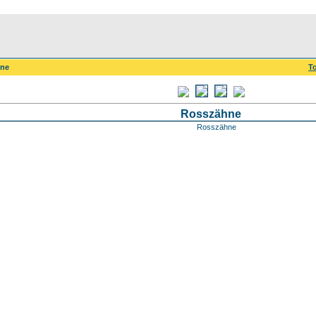
hne
To
Rosszähne