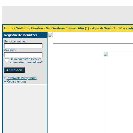
Home
/
Südtirol
/
Gröden · Val Gardena
/
Seiser Alm (1) · Alpe di Siusi (1)
/ Rosszä
Registrierte Benutzer
Benutzername:
Passwort:
Beim nächsten Besuch
automatisch anmelden?
»
Passwort vergessen
»
Registrierung