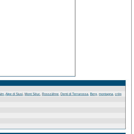
Alm
,
Alpe di Siusi
,
Mont Sëuc
,
Rosszähne
,
Denti di Terrarossa
,
Berg
,
montagna
,
crëp