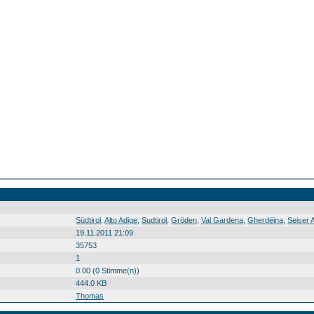
Südtirol Alto Adige Sudtirol Gröden Val Gardena Gherdëina Seiser Alm Alpe di Siusi Mont Sëuc Rosszähne Denti di Terrarossa Berg montagna crëp Südtirol0 Alto0 Adige0 Sudtirol0 Gröden0 Val0 Gardena0 Gherdëina0 Seiser0 Alm0 Alpe0 di0 Siusi0 Mont0 Sëuc0 Rosszähne0 Denti0 di0 Terrarossa0 Berg0 montagna0 crëp0 20100902
Südtirol
,
Alto Adige
,
Sudtirol
,
Gröden
,
Val Gardena
,
Gherdëina
,
Seiser 
19.11.2011 21:09
35753
1
0.00 (0 Stimme(n))
444.0 KB
Thomas