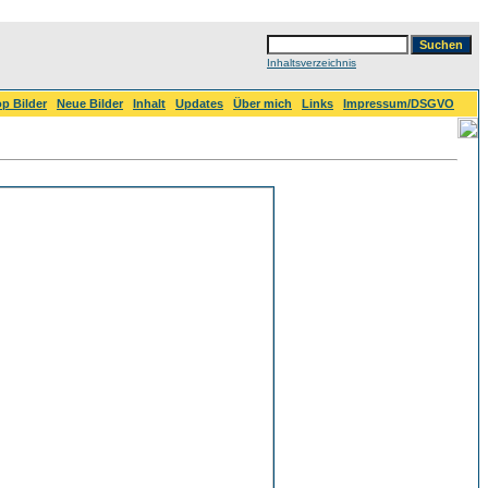
Inhaltsverzeichnis
p Bilder
Neue Bilder
Inhalt
Updates
Über mich
Links
Impressum/DSGVO