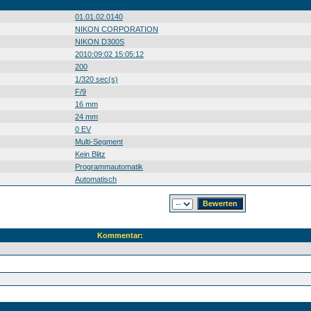
01.01.02.0140
NIKON CORPORATION
NIKON D300S
2010:09:02 15:05:12
200
1/320 sec(s)
F/9
16 mm
24 mm
0 EV
Multi-Segment
Kein Blitz
Programmautomatik
Automatisch
Kommentar: