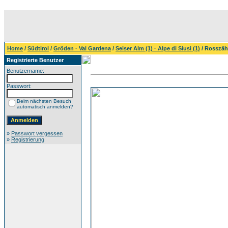
Home
/
Südtirol
/
Gröden · Val Gardena
/
Seiser Alm (1) · Alpe di Siusi (1)
/ Rosszä
Registrierte Benutzer
Benutzername:
Passwort:
Beim nächsten Besuch
automatisch anmelden?
»
Passwort vergessen
»
Registrierung