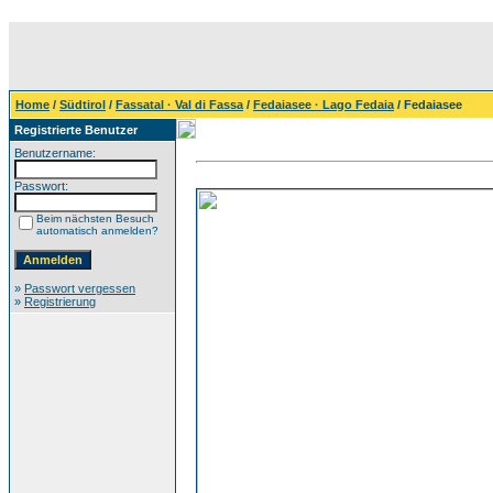
Home
/
Südtirol
/
Fassatal · Val di Fassa
/
Fedaiasee · Lago Fedaia
/ Fedaiasee
Registrierte Benutzer
Benutzername:
Passwort:
Beim nächsten Besuch
automatisch anmelden?
»
Passwort vergessen
»
Registrierung