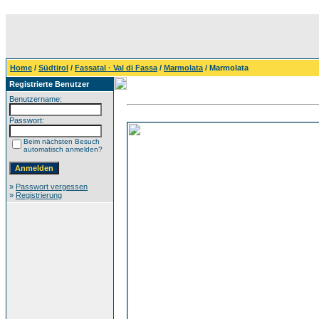
Home
/
Südtirol
/
Fassatal · Val di Fassa
/
Marmolata
/ Marmolata
Registrierte Benutzer
Benutzername:
Passwort:
Beim nächsten Besuch
automatisch anmelden?
»
Passwort vergessen
»
Registrierung