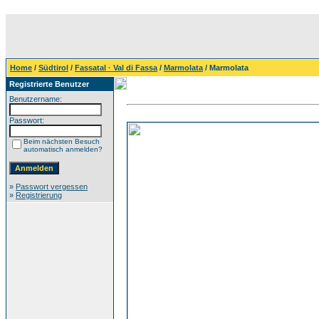
Home
/
Südtirol
/
Fassatal · Val di Fassa
/
Marmolata
/ Marmolata
Registrierte Benutzer
Benutzername:
Passwort:
Beim nächsten Besuch
automatisch anmelden?
»
Passwort vergessen
»
Registrierung