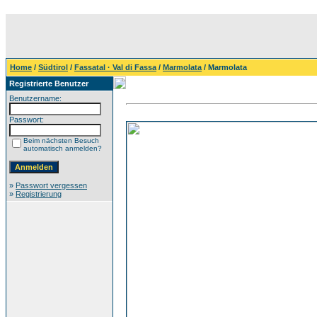
Home
/
Südtirol
/
Fassatal · Val di Fassa
/
Marmolata
/ Marmolata
Registrierte Benutzer
Benutzername:
Passwort:
Beim nächsten Besuch
automatisch anmelden?
»
Passwort vergessen
»
Registrierung