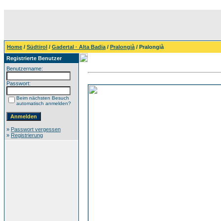
Home
/
Südtirol
/
Gadertal · Alta Badia
/
Pralongià
/ Pralongià
Registrierte Benutzer
Benutzername:
Passwort:
Beim nächsten Besuch
automatisch anmelden?
»
Passwort vergessen
»
Registrierung