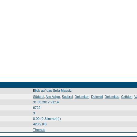
Blick auf das Sella Massiv.
Südtirol Alto Adige Sudtirol Dolomiten Dolomiti Dolomites Gröden Val Gardena Gherdëina Sella il Sella l Sela Berg montagna crëp Südtirol0 Alto0 Adige0 Sudtirol0 Dolomiten0 Dolomiti0 Dolomites0 Gröden0 Val0 Gardena0 Gherdëina0 Sella0 il0 Sella0 l0 Sela0 Berg0 montagna0 crëp0 20100825
Südtirol
,
Alto Adige
,
Sudtirol
,
Dolomiten
,
Dolomiti
,
Dolomites
,
Gröden
,
V
31.03.2012 21:14
6722
3
0.00 (0 Stimme(n))
423.9 KB
Thomas