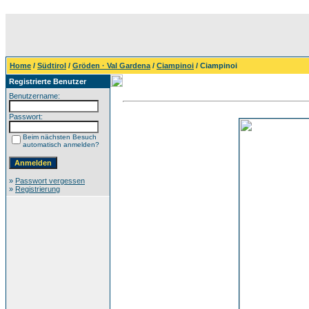
Home
/
Südtirol
/
Gröden · Val Gardena
/
Ciampinoi
/ Ciampinoi
Registrierte Benutzer
Benutzername:
Passwort:
Beim nächsten Besuch
automatisch anmelden?
»
Passwort vergessen
»
Registrierung