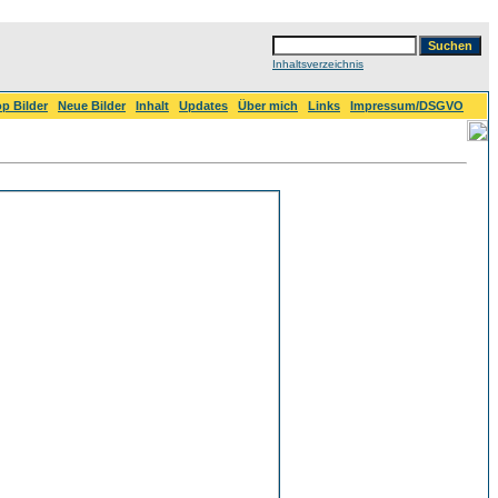
Inhaltsverzeichnis
p Bilder
Neue Bilder
Inhalt
Updates
Über mich
Links
Impressum/DSGVO