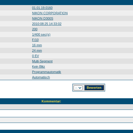
01.01.19.0160
NIKON CORPORATION
NIKON D300S
2010:08:25 14:33:02
200
1/400 sec(s)
F/10
16 mm
24 mm
0 EV
Multi-Segment
Kein Blitz
Programmautomatik
Automatisch
Kommentar: