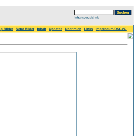
Inhaltsverzeichnis
p Bilder
Neue Bilder
Inhalt
Updates
Über mich
Links
Impressum/DSGVO