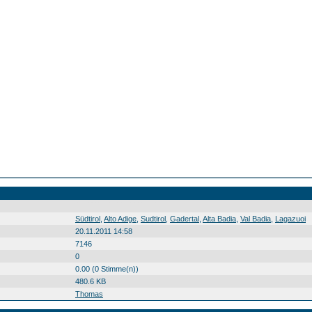
Südtirol Alto Adige Sudtirol Gadertal Alta Badia Val Badia Lagazuoi Südtirol0 Alto0 Adige0 Sudtirol0 Gadertal0 Alta0 Badia0 Val0 Badia0 Lagazuoi0 20100829
Südtirol
,
Alto Adige
,
Sudtirol
,
Gadertal
,
Alta Badia
,
Val Badia
,
Lagazuoi
20.11.2011 14:58
7146
0
0.00 (0 Stimme(n))
480.6 KB
Thomas