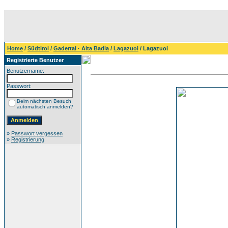
Home
/
Südtirol
/
Gadertal · Alta Badia
/
Lagazuoi
/ Lagazuoi
Registrierte Benutzer
Benutzername:
Passwort:
Beim nächsten Besuch
automatisch anmelden?
»
Passwort vergessen
»
Registrierung