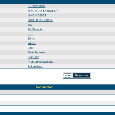
01.03.01.0100
NIKON CORPORATION
NIKON D300S
2010:08:29 12:01:32
200
1/160 sec(s)
F/10
16 mm
24 mm
0 EV
Multi-Segment
Kein Blitz
Programmautomatik
Automatisch
Kommentar: