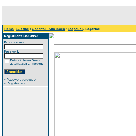
Home
/
Südtirol
/
Gadertal · Alta Badia
/
Lagazuoi
/ Lagazuoi
Registrierte Benutzer
Benutzername:
Passwort:
Beim nächsten Besuch
automatisch anmelden?
»
Passwort vergessen
»
Registrierung