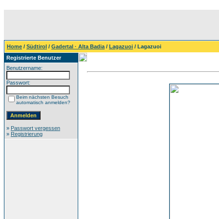
Home
/
Südtirol
/
Gadertal · Alta Badia
/
Lagazuoi
/ Lagazuoi
Registrierte Benutzer
Benutzername:
Passwort:
Beim nächsten Besuch
automatisch anmelden?
»
Passwort vergessen
»
Registrierung