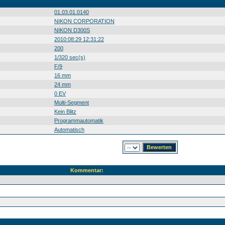
01.03.01.0140
NIKON CORPORATION
NIKON D300S
2010:08:29 12:31:22
200
1/320 sec(s)
F/9
16 mm
24 mm
0 EV
Multi-Segment
Kein Blitz
Programmautomatik
Automatisch
Kommentar: