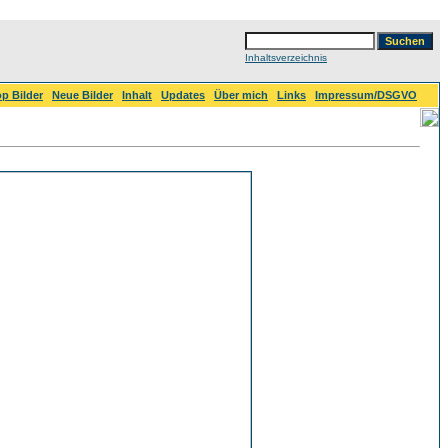
Inhaltsverzeichnis
p Bilder
Neue Bilder
Inhalt
Updates
Über mich
Links
Impressum/DSGVO