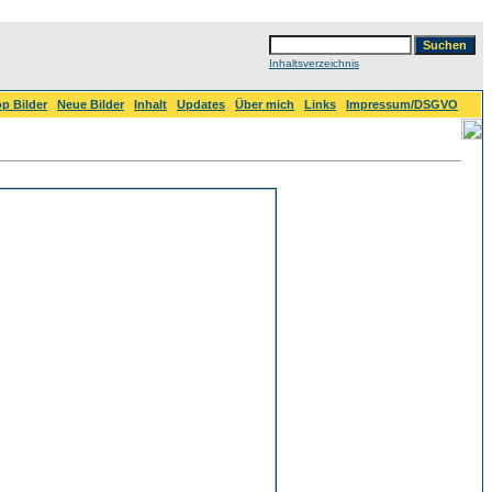
Inhaltsverzeichnis
p Bilder
Neue Bilder
Inhalt
Updates
Über mich
Links
Impressum/DSGVO