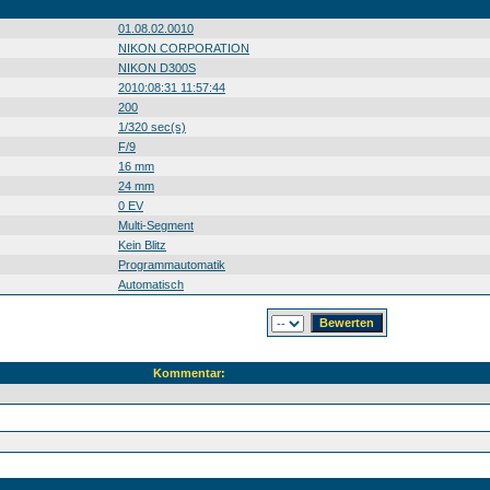
01.08.02.0010
NIKON CORPORATION
NIKON D300S
2010:08:31 11:57:44
200
1/320 sec(s)
F/9
16 mm
24 mm
0 EV
Multi-Segment
Kein Blitz
Programmautomatik
Automatisch
Kommentar: