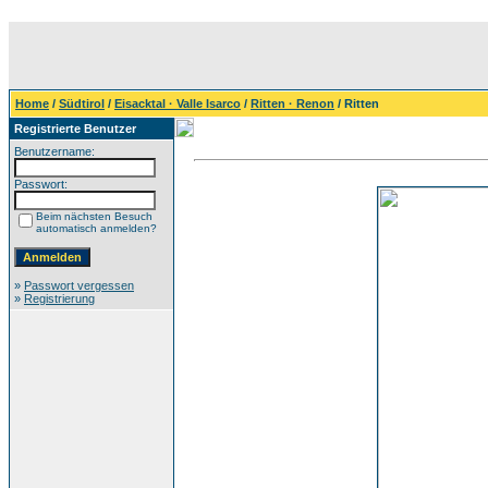
Home
/
Südtirol
/
Eisacktal · Valle Isarco
/
Ritten · Renon
/ Ritten
Registrierte Benutzer
Benutzername:
Passwort:
Beim nächsten Besuch
automatisch anmelden?
»
Passwort vergessen
»
Registrierung