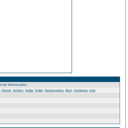
d die Santnerspitze.
n
,
Renon
,
Schlern
,
Sciliar
,
Scilier
,
Santnerspitze
,
Berg
,
montagna
,
crëp