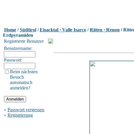
Home
/
Südtirol
/
Eisacktal · Valle Isarco
/
Ritten · Renon
/ Ritte
Erdpyramiden
Registrierte Benutzer
Benutzername:
Passwort:
Beim nächsten
Besuch
automatisch
anmelden?
»
Passwort vergessen
»
Registrierung