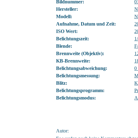
Bildnummer:
0
Hersteller:
N
Modell:
N
Aufnahme, Datum und Zeit:
2
ISO Wert:
2
Belichtungszeit:
1
Blende:
F
Brennweite (Objektiv):
1
KB-Brennweite:
1
Belichtungsabweichung:
0
Belichtungsmessung:
M
Blitz:
K
Belichtungsprogramm:
P
Belichtungsmodus:
A
Autor: