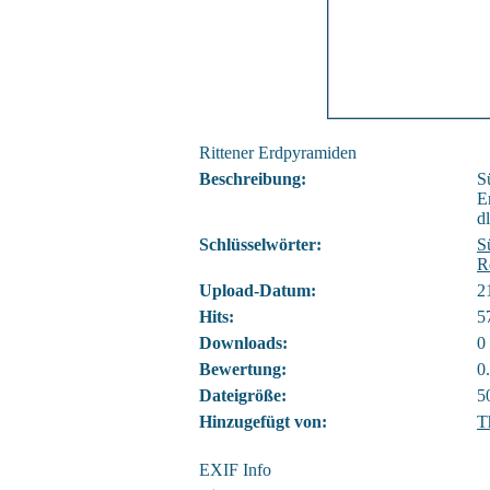
Rittener Erdpyramiden
Beschreibung:
S
E
d
Schlüsselwörter:
S
R
Upload-Datum:
2
Hits:
5
Downloads:
0
Bewertung:
0
Dateigröße:
5
Hinzugefügt von:
T
EXIF Info