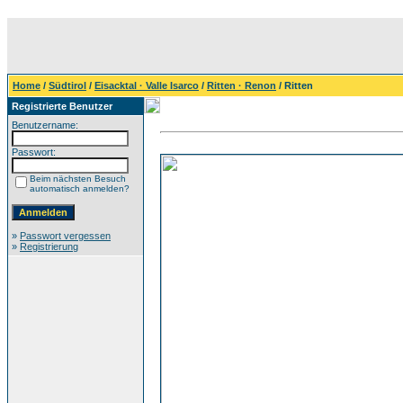
Home
/
Südtirol
/
Eisacktal · Valle Isarco
/
Ritten · Renon
/ Ritten
Registrierte Benutzer
Benutzername:
Passwort:
Beim nächsten Besuch
automatisch anmelden?
»
Passwort vergessen
»
Registrierung