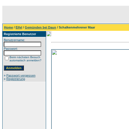
Home
/
Eifel
/
Gemünden bei Daun
/ Schalkenmehrener Maar
Registrierte Benutzer
Benutzername:
Passwort:
Beim nächsten Besuch
automatisch anmelden?
»
Passwort vergessen
»
Registrierung