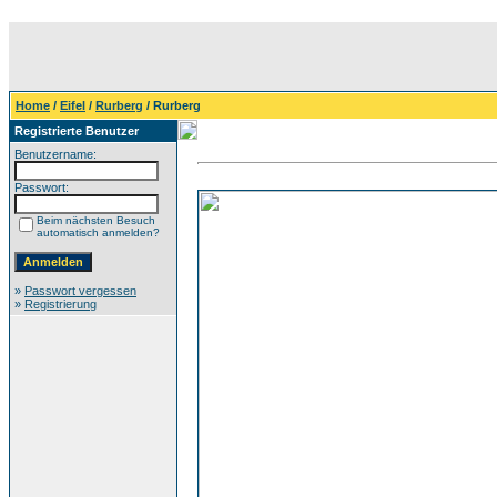
Home
/
Eifel
/
Rurberg
/ Rurberg
Registrierte Benutzer
Benutzername:
Passwort:
Beim nächsten Besuch
automatisch anmelden?
»
Passwort vergessen
»
Registrierung