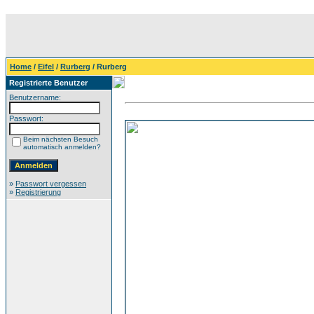
Home
/
Eifel
/
Rurberg
/ Rurberg
Registrierte Benutzer
Benutzername:
Passwort:
Beim nächsten Besuch
automatisch anmelden?
»
Passwort vergessen
»
Registrierung