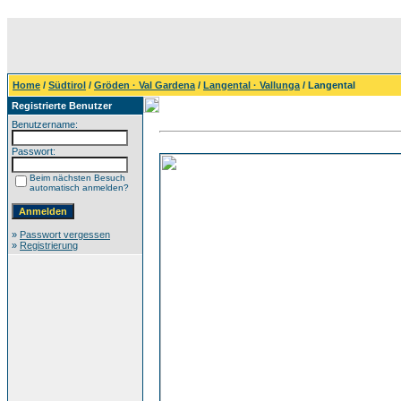
Home
/
Südtirol
/
Gröden · Val Gardena
/
Langental · Vallunga
/ Langental
Registrierte Benutzer
Benutzername:
Passwort:
Beim nächsten Besuch
automatisch anmelden?
»
Passwort vergessen
»
Registrierung