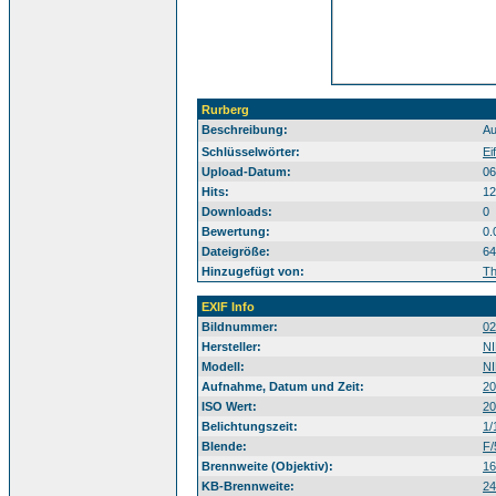
Rurberg
Beschreibung:
Au
Eifel Rurberg
Schlüsselwörter:
Eif
Upload-Datum:
06
Hits:
12
Downloads:
0
Bewertung:
0.
Dateigröße:
64
Hinzugefügt von:
T
EXIF Info
Bildnummer:
02
Hersteller:
N
Modell:
N
Aufnahme, Datum und Zeit:
20
ISO Wert:
20
Belichtungszeit:
1/
Blende:
F/
Brennweite (Objektiv):
1
KB-Brennweite:
2