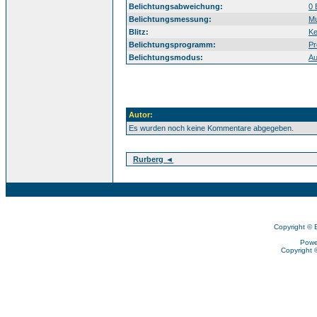
Belichtungsabweichung:
0 
Belichtungsmessung:
Mu
Blitz:
Ke
Belichtungsprogramm:
Pr
Belichtungsmodus:
Au
Autor:
Es wurden noch keine Kommentare abgegeben.
Rurberg ◄
Copyright © 
Powe
Copyright