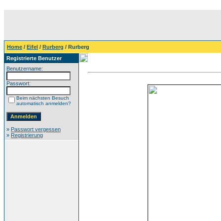
Home
/
Eifel
/
Rurberg
/ Rurberg
Registrierte Benutzer
Benutzername:
Passwort:
Beim nächsten Besuch
automatisch anmelden?
»
Passwort vergessen
»
Registrierung