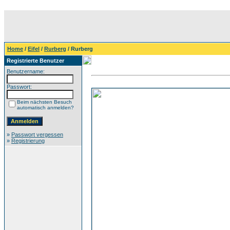
Home
/
Eifel
/
Rurberg
/ Rurberg
Registrierte Benutzer
Benutzername:
Passwort:
Beim nächsten Besuch
automatisch anmelden?
»
Passwort vergessen
»
Registrierung