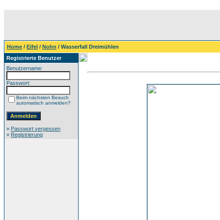
Home
/
Eifel
/
Nohn
/ Wasserfall Dreimühlen
Registrierte Benutzer
Benutzername:
Passwort:
Beim nächsten Besuch
automatisch anmelden?
»
Passwort vergessen
»
Registrierung