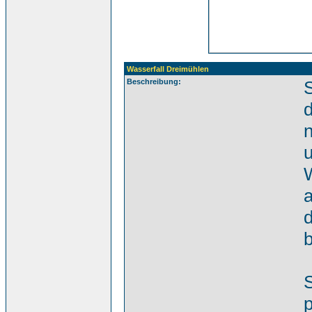
Wasserfall Dreimühlen
Beschreibung:
S
d
W
a
d
S
p