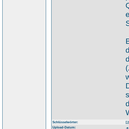
e
S
d
d
D
s
W
Eife
Schlüsselwörter:
Eif
Upload-Datum: