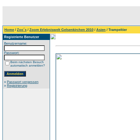
Home
/
Zoo´s
/
Zoom Erlebniswelt Gelsenkirchen 2010
/
Asien
/ Trampeltier
Registrierte Benutzer
Benutzername:
Passwort:
Beim nächsten Besuch
automatisch anmelden?
»
Passwort vergessen
»
Registrierung