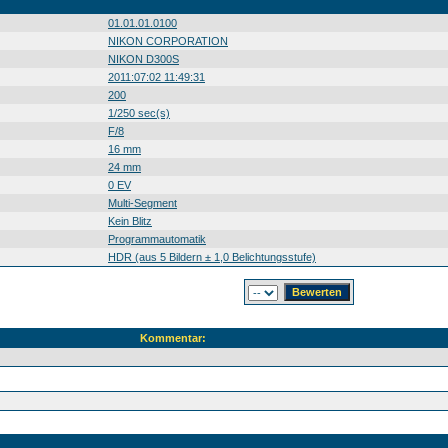
01.01.01.0100
NIKON CORPORATION
NIKON D300S
2011:07:02 11:49:31
200
1/250 sec(s)
F/8
16 mm
24 mm
0 EV
Multi-Segment
Kein Blitz
Programmautomatik
HDR (aus 5 Bildern ± 1,0 Belichtungsstufe)
Kommentar: