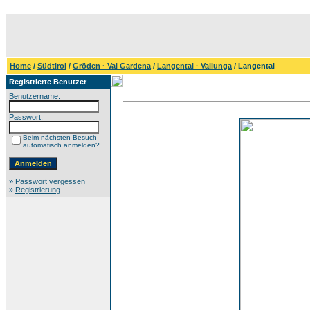
Home
/
Südtirol
/
Gröden · Val Gardena
/
Langental · Vallunga
/ Langental
Registrierte Benutzer
Benutzername:
Passwort:
Beim nächsten Besuch
automatisch anmelden?
»
Passwort vergessen
»
Registrierung