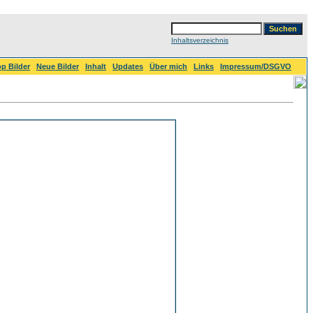
Inhaltsverzeichnis
p Bilder
Neue Bilder
Inhalt
Updates
Über mich
Links
Impressum/DSGVO