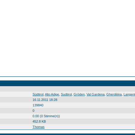
Südtirol Alto Adige Sudtirol Gröden Val Gardena Gherdëina Langental Vallunga Val longia Südtirol0 Alto0 Adige0 Sudtirol0 Gröden0 Val0 Gardena0 Gherdëina0 Langental0 Vallunga0 Val0 longia0 20110702
Südtirol
,
Alto Adige
,
Sudtirol
,
Gröden
,
Val Gardena
,
Gherdëina
,
Langent
16.11.2011 18:28
139840
0
0.00 (0 Stimme(n))
452.8 KB
Thomas