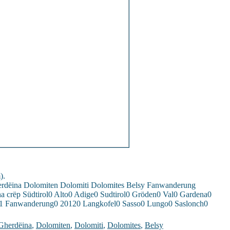
).
herdëina Dolomiten Dolomiti Dolomites Belsy Fanwanderung
 crëp Südtirol0 Alto0 Adige0 Sudtirol0 Gröden0 Val0 Gardena0
y1 Fanwanderung0 20120 Langkofel0 Sasso0 Lungo0 Saslonch0
Gherdëina
,
Dolomiten
,
Dolomiti
,
Dolomites
,
Belsy