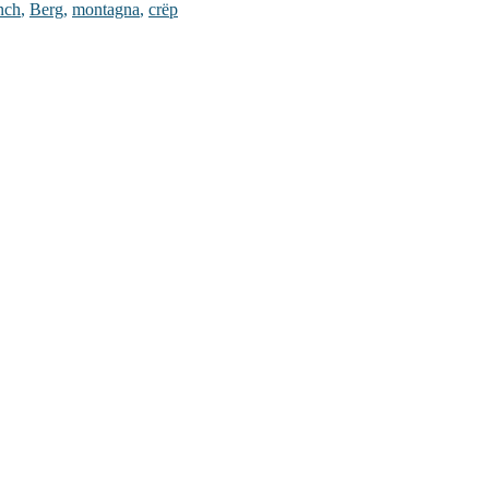
nch
,
Berg
,
montagna
,
crëp