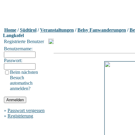
Home
/
Südtirol
/
Veranstaltungen
/
Belsy Fanwanderungen
/
Be
Langkofel
Registrierte Benutzer
Benutzername:
Passwort:
Beim nächsten
Besuch
automatisch
anmelden?
»
Passwort vergessen
»
Registrierung