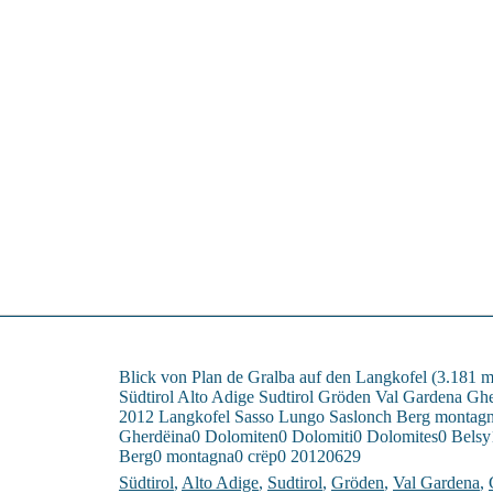
Blick von Plan de Gralba auf den Langkofel (3.181 m
Südtirol Alto Adige Sudtirol Gröden Val Gardena G
2012 Langkofel Sasso Lungo Saslonch Berg montagna
Gherdëina0 Dolomiten0 Dolomiti0 Dolomites0 Bels
Berg0 montagna0 crëp0 20120629
Südtirol
,
Alto Adige
,
Sudtirol
,
Gröden
,
Val Gardena
,