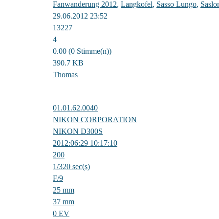
Fanwanderung 2012
,
Langkofel
,
Sasso Lungo
,
Saslo
29.06.2012 23:52
13227
4
0.00 (0 Stimme(n))
390.7 KB
Thomas
01.01.62.0040
NIKON CORPORATION
NIKON D300S
2012:06:29 10:17:10
200
1/320 sec(s)
F/9
25 mm
37 mm
0 EV