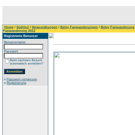
Home
/
Südtirol
/
Veranstaltungen
/
Belsy Fanwanderungen
/
Belsy Fanwanderung
Fanwanderung 2012
Registrierte Benutzer
Benutzername:
Passwort:
Beim nächsten Besuch
automatisch anmelden?
»
Passwort vergessen
»
Registrierung