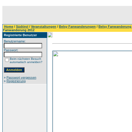
Home
/
Südtirol
/
Veranstaltungen
/
Belsy Fanwanderungen
/
Belsy Fanwanderung
Fanwanderung 2012
Registrierte Benutzer
Benutzername:
Passwort:
Beim nächsten Besuch
automatisch anmelden?
»
Passwort vergessen
»
Registrierung