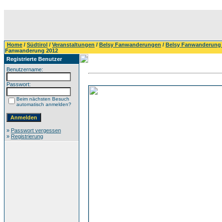
Home
/
Südtirol
/
Veranstaltungen
/
Belsy Fanwanderungen
/
Belsy Fanwanderung
Fanwanderung 2012
Registrierte Benutzer
Benutzername:
Passwort:
Beim nächsten Besuch
automatisch anmelden?
»
Passwort vergessen
»
Registrierung