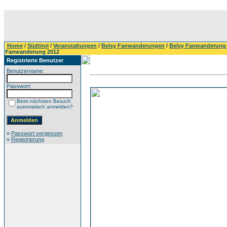
Home
/
Südtirol
/
Veranstaltungen
/
Belsy Fanwanderungen
/
Belsy Fanwanderung
Fanwanderung 2012
Registrierte Benutzer
Benutzername:
Passwort:
Beim nächsten Besuch
automatisch anmelden?
»
Passwort vergessen
»
Registrierung