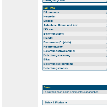
Hinzugefügt von:
EXIF Info
Bildnummer:
Hersteller:
Modell:
Aufnahme, Datum und Zeit:
ISO Wert:
Belichtungszeit:
Blende:
Brennweite (Objektiv):
KB-Brennweite:
Belichtungsabweichung:
Belichtungsmessung:
Blitz:
Belichtungsprogramm:
Belichtungsmodus:
Autor:
Es wurden noch keine Kommentare abgegeben.
Belsy & Florian ◄