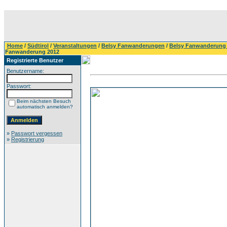
Home
/
Südtirol
/
Veranstaltungen
/
Belsy Fanwanderungen
/
Belsy Fanwanderung
Fanwanderung 2012
Registrierte Benutzer
Benutzername:
Passwort:
Beim nächsten Besuch
automatisch anmelden?
»
Passwort vergessen
»
Registrierung