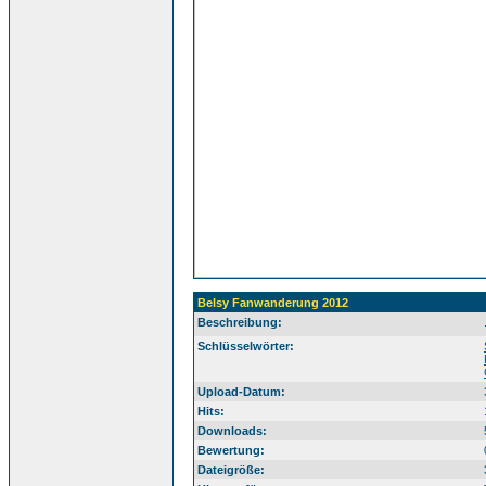
Belsy Fanwanderung 2012
Beschreibung:
Südtirol Alto Adige Sudtirol Dolomiten Dolomit
Schlüsselwörter:
Upload-Datum:
Hits:
Downloads:
Bewertung:
Dateigröße: