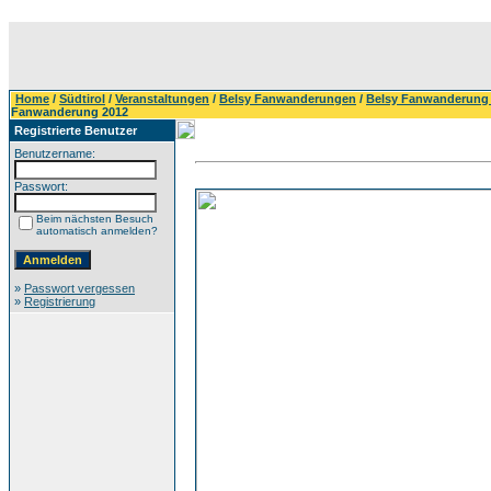
Home
/
Südtirol
/
Veranstaltungen
/
Belsy Fanwanderungen
/
Belsy Fanwanderung
Fanwanderung 2012
Registrierte Benutzer
Benutzername:
Passwort:
Beim nächsten Besuch
automatisch anmelden?
»
Passwort vergessen
»
Registrierung