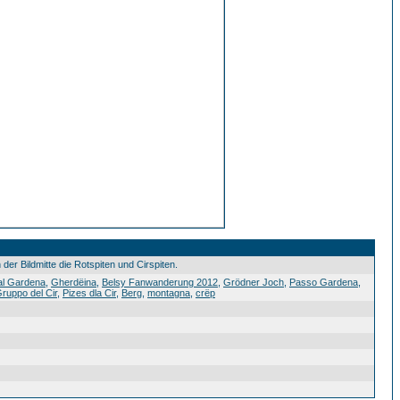
der Bildmitte die Rotspiten und Cirspiten.
den0 Val0 Gardena0 Gherdëina0 Belsy1 Fanwanderung0 20120 Grödner0 Joch0 Passo0 Gardena0 Jëuf0 de0 Frea0 Sella-Massiv0 Rotspitzen0 Pizes0 Cuecenes0 Cirspitzen0 Gruppo0 del0 Cir0 Pizes0 dla0 Cir0 Grödner0 Joch0 Passo0 Gardena0 Jëuf0 de0 Frea0 Berg0 montagna0 crëp0 20120629
al Gardena
,
Gherdëina
,
Belsy Fanwanderung 2012
,
Grödner Joch
,
Passo Gardena
,
ruppo del Cir
,
Pizes dla Cir
,
Berg
,
montagna
,
crëp