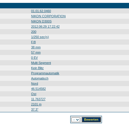
01.01.62.0460
NIKON CORPORATION
NIKON D300S
2012:06:29 17:22:42
200
1/250 sec(s)
F/8
38 mm
57 mm
0 EV
Multi-Segment
Kein Blitz
Programmautomatik
Automatisch
Nord
46.514582
Ost
11.763727
2101 m
37.3°