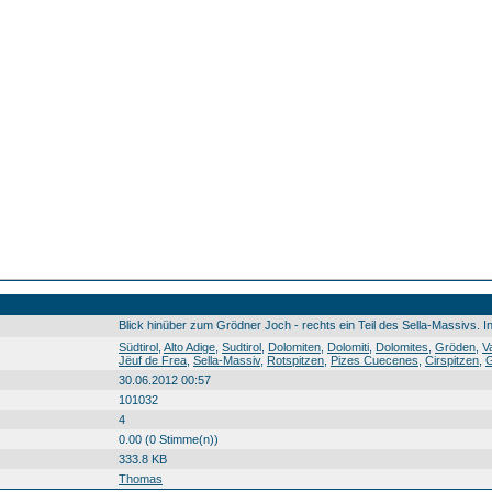
Blick hinüber zum Grödner Joch - rechts ein Teil des Sella-Massivs. In 
Südtirol Alto Adige Sudtirol Dolomiten Dolomiti Dolomites Gröden Val Gardena Gherdëina Belsy Fanwanderung 2012 Grödner Joch Passo Gardena Jëuf de Frea Sella-Massiv Rotspitzen Pizes Cuecenes Cirspitzen Gruppo del Cir Pizes dla Cir Grödner Joch Passo Gardena Jëuf de Frea Berg montagna crëp Südtirol0 Alto0 Adige0 Sudtirol0 Dolomiten0 Dolomiti0 Dolomites0 Grö
Südtirol
,
Alto Adige
,
Sudtirol
,
Dolomiten
,
Dolomiti
,
Dolomites
,
Gröden
,
V
Jëuf de Frea
,
Sella-Massiv
,
Rotspitzen
,
Pizes Cuecenes
,
Cirspitzen
,
G
30.06.2012 00:57
101032
4
0.00 (0 Stimme(n))
333.8 KB
Thomas