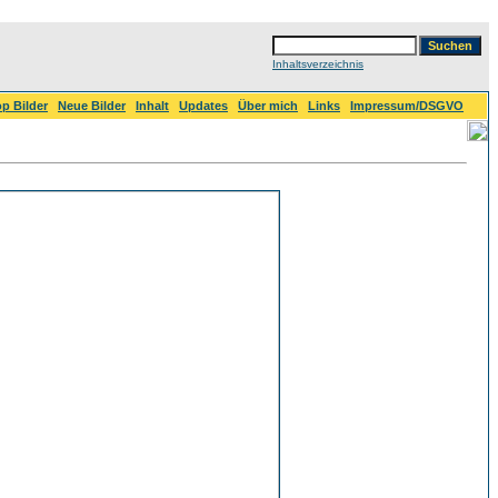
Inhaltsverzeichnis
p Bilder
Neue Bilder
Inhalt
Updates
Über mich
Links
Impressum/DSGVO