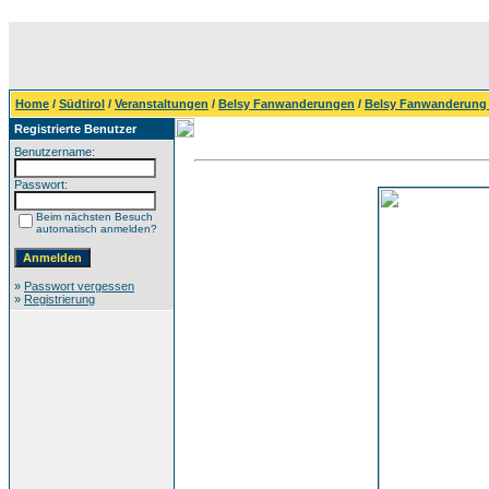
Home
/
Südtirol
/
Veranstaltungen
/
Belsy Fanwanderungen
/
Belsy Fanwanderung
Registrierte Benutzer
Benutzername:
Passwort:
Beim nächsten Besuch
automatisch anmelden?
»
Passwort vergessen
»
Registrierung