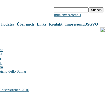
Inhaltsverzeichnis
Updates
Über mich
Links
Kontakt
Impressum/DSGVO
a
rco
sa
a
na
ria
iano dello Sciliar
Gelsenkirchen 2010