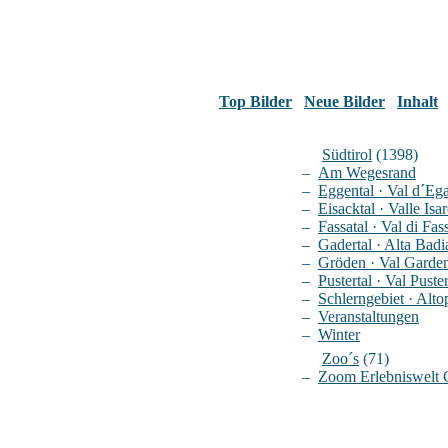
Top Bilder
Neue Bilder
Inhalt
Südtirol
(1398)
–
Am Wegesrand
–
Eggental · Val d´Eg
–
Eisacktal · Valle Isa
–
Fassatal · Val di Fas
–
Gadertal · Alta Badi
–
Gröden · Val Garde
–
Pustertal · Val Puste
–
Schlerngebiet · Altop
–
Veranstaltungen
–
Winter
Zoo´s
(71)
–
Zoom Erlebniswelt 