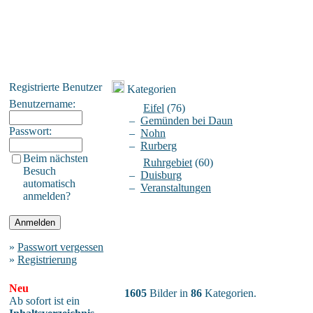
Registrierte Benutzer
Kategorien
Benutzername:
Eifel
(76)
–
Gemünden bei Daun
Passwort:
–
Nohn
–
Rurberg
Beim nächsten
Ruhrgebiet
(60)
Besuch
–
Duisburg
automatisch
–
Veranstaltungen
anmelden?
»
Passwort vergessen
»
Registrierung
Neu
1605
Bilder in
86
Kategorien.
Ab sofort ist ein