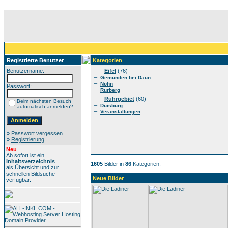
Registrierte Benutzer
Kategorien
Benutzername:
Eifel
(76)
–
Gemünden bei Daun
–
Nohn
Passwort:
–
Rurberg
Ruhrgebiet
(60)
Beim nächsten Besuch
–
Duisburg
automatisch anmelden?
–
Veranstaltungen
»
Passwort vergessen
»
Registrierung
Neu
Ab sofort ist ein
Inhaltsverzeichnis
1605
Bilder in
86
Kategorien.
als Übersicht und zur
schnellen Bildsuche
Neue Bilder
verfügbar.