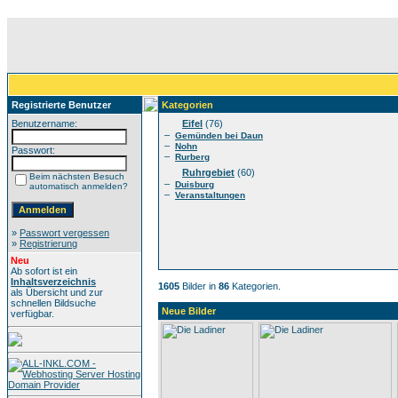
Registrierte Benutzer
Kategorien
Benutzername:
Eifel
(76)
–
Gemünden bei Daun
–
Nohn
Passwort:
–
Rurberg
Ruhrgebiet
(60)
Beim nächsten Besuch
–
Duisburg
automatisch anmelden?
–
Veranstaltungen
»
Passwort vergessen
»
Registrierung
Neu
Ab sofort ist ein
Inhaltsverzeichnis
1605
Bilder in
86
Kategorien.
als Übersicht und zur
schnellen Bildsuche
Neue Bilder
verfügbar.