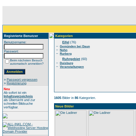
Registrierte Benutzer
Kategorien
Benutzername:
Eifel
(76)
–
Gemünden bei Daun
–
Nohn
Passwort:
–
Rurberg
Ruhrgebiet
(60)
Beim nächsten Besuch
–
Duisburg
automatisch anmelden?
–
Veranstaltungen
»
Passwort vergessen
»
Registrierung
Neu
Ab sofort ist ein
Inhaltsverzeichnis
1605
Bilder in
86
Kategorien.
als Übersicht und zur
schnellen Bildsuche
Neue Bilder
verfügbar.