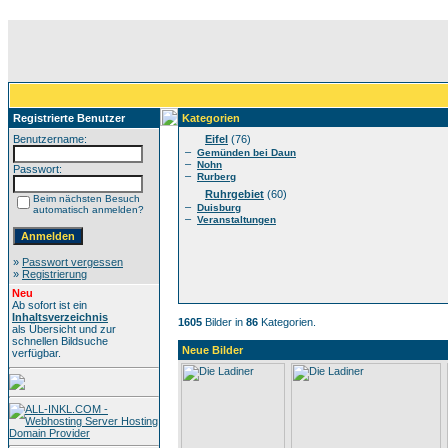
Registrierte Benutzer
Kategorien
Benutzername:
Eifel
(76)
–
Gemünden bei Daun
–
Nohn
Passwort:
–
Rurberg
Ruhrgebiet
(60)
Beim nächsten Besuch
–
Duisburg
automatisch anmelden?
–
Veranstaltungen
»
Passwort vergessen
»
Registrierung
Neu
Ab sofort ist ein
Inhaltsverzeichnis
1605
Bilder in
86
Kategorien.
als Übersicht und zur
schnellen Bildsuche
Neue Bilder
verfügbar.