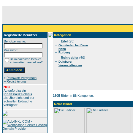
Registrierte Benutzer
Kategorien
Benutzername:
Eifel
(76)
–
Gemünden bei Daun
–
Nohn
Passwort:
–
Rurberg
Ruhrgebiet
(60)
Beim nächsten Besuch
–
Duisburg
automatisch anmelden?
–
Veranstaltungen
»
Passwort vergessen
»
Registrierung
Neu
Ab sofort ist ein
Inhaltsverzeichnis
1605
Bilder in
86
Kategorien.
als Übersicht und zur
schnellen Bildsuche
Neue Bilder
verfügbar.