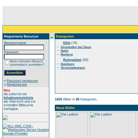
Registrierte Benutzer
Kategorien
Benutzername:
Eifel
(76)
–
Gemünden bei Daun
–
Nohn
Passwort:
–
Rurberg
Ruhrgebiet
(60)
Beim nächsten Besuch
–
Duisburg
automatisch anmelden?
–
Veranstaltungen
»
Passwort vergessen
»
Registrierung
Neu
Ab sofort ist ein
Inhaltsverzeichnis
1605
Bilder in
86
Kategorien.
als Übersicht und zur
schnellen Bildsuche
Neue Bilder
verfügbar.