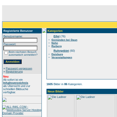
Registrierte Benutzer
Kategorien
Benutzername:
Eifel
(76)
–
Gemünden bei Daun
–
Nohn
Passwort:
–
Rurberg
Ruhrgebiet
(60)
Beim nächsten Besuch
–
Duisburg
automatisch anmelden?
–
Veranstaltungen
»
Passwort vergessen
»
Registrierung
Neu
Ab sofort ist ein
Inhaltsverzeichnis
1605
Bilder in
86
Kategorien.
als Übersicht und zur
schnellen Bildsuche
Neue Bilder
verfügbar.