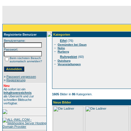
Registrierte Benutzer
Kategorien
Benutzername:
Eifel
(76)
–
Gemünden bei Daun
–
Nohn
Passwort:
–
Rurberg
Ruhrgebiet
(60)
Beim nächsten Besuch
–
Duisburg
automatisch anmelden?
–
Veranstaltungen
»
Passwort vergessen
»
Registrierung
Neu
Ab sofort ist ein
Inhaltsverzeichnis
1605
Bilder in
86
Kategorien.
als Übersicht und zur
schnellen Bildsuche
Neue Bilder
verfügbar.