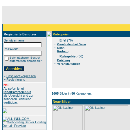
Registrierte Benutzer
Kategorien
Benutzername:
Eifel
(76)
–
Gemünden bei Daun
–
Nohn
Passwort:
–
Rurberg
Ruhrgebiet
(60)
Beim nächsten Besuch
–
Duisburg
automatisch anmelden?
–
Veranstaltungen
»
Passwort vergessen
»
Registrierung
Neu
Ab sofort ist ein
Inhaltsverzeichnis
1605
Bilder in
86
Kategorien.
als Übersicht und zur
schnellen Bildsuche
Neue Bilder
verfügbar.